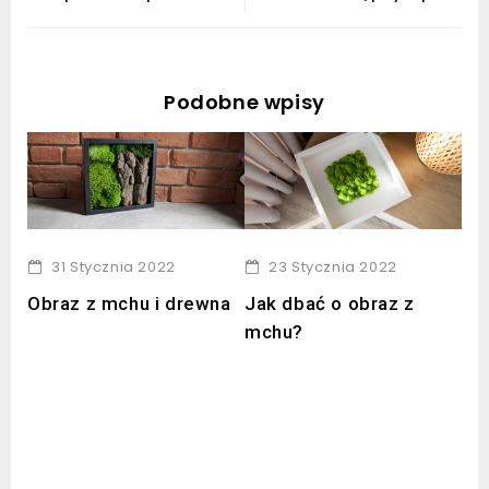
Podobne wpisy
31 Stycznia 2022
23 Stycznia 2022
Obraz z mchu i drewna
Jak dbać o obraz z
Co
mchu?
ch