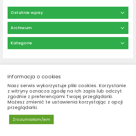
Ostatnie wpisy
Archiwum
Kategorie
Regulamin
Zwroty i reklamacje
Informacja o cookies
Polityka prywatności
Płatności i dostawa
Nasz serwis wykorzystuje pliki cookies. Korzystanie
Kontakt
z witryny oznacza zgodę na ich zapis lub odczyt
zgodnie z preferencjami Twojej przeglądarki.
Możesz zmienić te ustawienia korzystając z opcji
przeglądarki.
Zrozumiałam/em
Copyright © 2026 Madame Bouquet