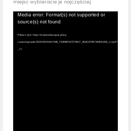
miejsc wybieracie je najczęściej.
Odtwarzacz
Media error: Format(s) not supported or
video
source(s) not found
Pobierz plik: https://madamebouquet.pl/wp-
content/uploads/2024/03/434417480_7328080137276617_3618157667449281364_n.mp4?
_=1