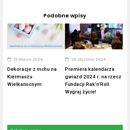
Podobne wpisy
Re
Św
19 Marca 2024
29 Stycznia 2024
Wą
Dekoracje z mchu na
Premiera kalendarza
Kiermaszu
gwiazd 2024 r. na rzecz
Wielkanocnym
Fundacji Rak’n’Roll.
Wygraj życie!