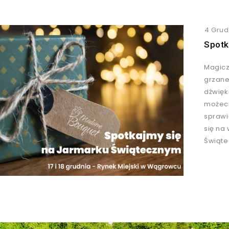
4 Grud
Spotk
Magicz
grzane
dźwięk
możeci
sprawi
się na
Świąt