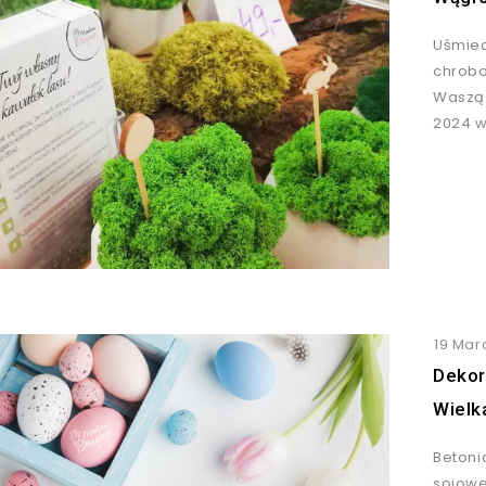
Uśmiec
chrobo
Waszą
2024 
19 Mar
Dekor
Wiel
Betoni
sojowe