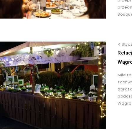
przepr
przed
Bouque
4 Styc
Relac
Wągr
Miłe r
zachwy
obraza
podcza
Wągro