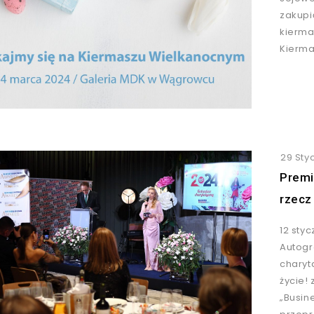
zakupi
kierma
Kierma
29 Sty
Premi
rzecz 
12 sty
Autogr
charyt
życie!
„Busin