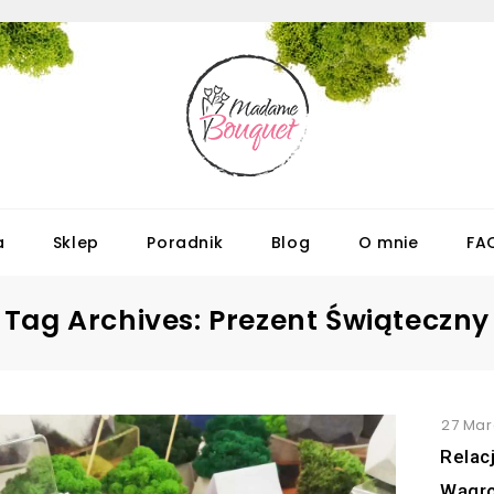
a
Sklep
Poradnik
Blog
O mnie
FA
Tag Archives: Prezent Świąteczny
27 Mar
Relac
Wągr