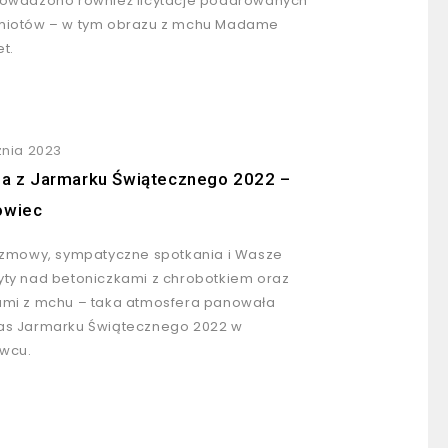
owadzono również licytacje podarowanych
miotów – w tym obrazu z mchu Madame
t.
znia 2023
ja z Jarmarku Świątecznego 2022 –
owiec
ozmowy, sympatyczne spotkania i Wasze
ty nad betoniczkami z chrobotkiem oraz
mi z mchu – taka atmosfera panowała
s Jarmarku Świątecznego 2022 w
wcu.