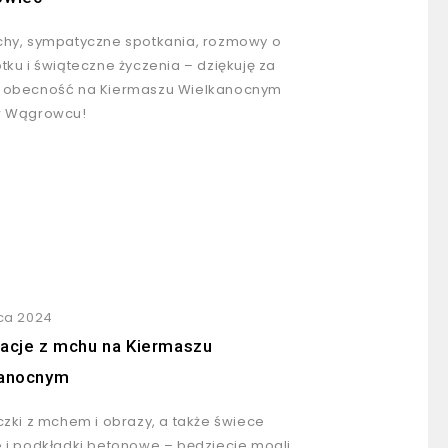
hy, sympatyczne spotkania, rozmowy o
tku i świąteczne życzenia – dziękuję za
 obecność na Kiermaszu Wielkanocnym
w Wągrowcu!
ca 2024
acje z mchu na Kiermaszu
kanocnym
czki z mchem i obrazy, a także świece
 i podkładki betonowe – będziecie mogli