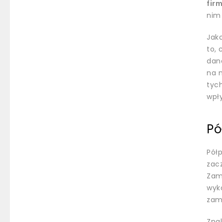
fir
nim 
Jak
to, 
dan
na n
tyc
wpł
Pó
Pół
zac
Zam
wyk
zam
Zna