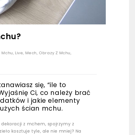
mchu?
Z Mchu
,
Live
,
Mech
,
Obrazy Z Mchu
,
nawiasz się, “ile to
 Wyjaśnię Ci, co należy brać
datków i jakie elementy
użych ścian mchu.
 dekoracji z mchem, spojrzymy z
ieło kosztuje tyle, ale nie mniej? Na