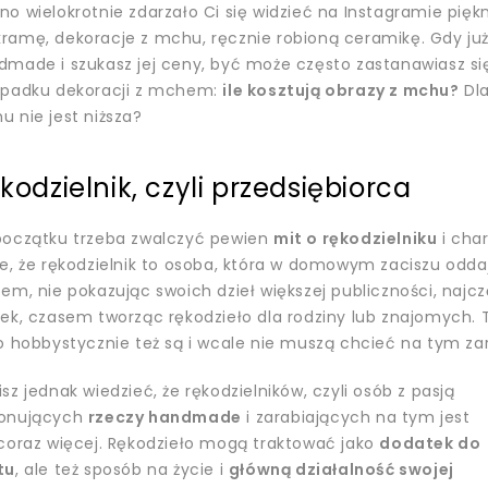
o wielokrotnie zdarzało Ci się widzieć na Instagramie pięk
ramę, dekoracje z mchu, ręcznie robioną ceramikę. Gdy już
made i szukasz jej ceny, być może często zastanawiasz się
ypadku dekoracji z mchem:
ile kosztują obrazy z mchu?
Dla
 nie jest niższa?
kodzielnik, czyli przedsiębiorca
początku trzeba zwalczyć pewien
mit o rękodzielniku
i cha
ie, że rękodzielnik to osoba, która w domowym zaciszu odda
em, nie pokazując swoich dzieł większej publiczności, najc
ek, czasem tworząc rękodzieło dla rodziny lub znajomych. T
o hobbystycznie też są i wcale nie muszą chcieć na tym za
sz jednak wiedzieć, że rękodzielników, czyli osób z pasją
onujących
rzeczy handmade
i zarabiających na tym jest
 coraz więcej. Rękodzieło mogą traktować jako
dodatek do
tu
, ale też sposób na życie i
główną działalność swojej