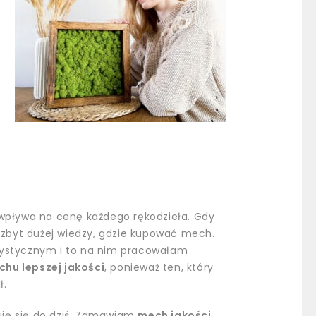
 wpływa na cenę każdego rękodzieła. Gdy
zbyt dużej wiedzy, gdzie kupować mech.
rystycznym i to na nim pracowałam
chu lepszej jakości
, ponieważ ten, który
ł.
uję się do dziś. Zamawiam
mech jakości