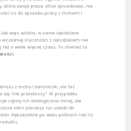
y, która swoje prace chce sprzedawać, nie
wości co do sposobu pracy z mchem i
Jak więc widzisz, w cenie rękodzieła
a wcześniej styczności z rękodziełem nie
j też o wiele więcej czasu. To również ta
akości.
razu z mchu i betoniczki, ale też
go się “nie przeskoczy”. W przypadku
cje zajmą ich analogicznie mniej, ale
yście sami pierwszy raz usiedli do
in. Rękodzielnik po wielu próbach robi to
produktu.