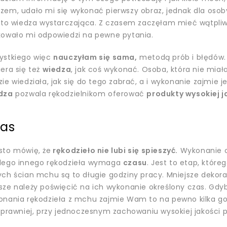
zem, udało mi się wykonać pierwszy obraz, jednak dla osob
t to wiedza wystarczająca. Z czasem zaczęłam mieć wątpli
kowało mi odpowiedzi na pewne pytania.
ystkiego więc
nauczyłam się sama,
metodą prób i błędów. 
era się też
wiedza
, jak coś wykonać. Osoba, która nie miał
ie wiedziała, jak się do tego zabrać, a i wykonanie zajmie je
dza
pozwala rękodzielnikom oferować
produkty wysokiej j
as
sto mówię, że
rękodzieło nie lubi się spieszyć.
Wykonanie ob
dego innego rękodzieła wymaga
czasu
. Jest to etap, które
ch ścian mchu są to długie godziny pracy. Mniejsze dekora
ze należy poświęcić na ich wykonanie określony czas. Gdyb
onania rękodzieła z mchu zajmie Wam to na pewno kilka godz
sprawniej, przy jednoczesnym zachowaniu wysokiej jakości 