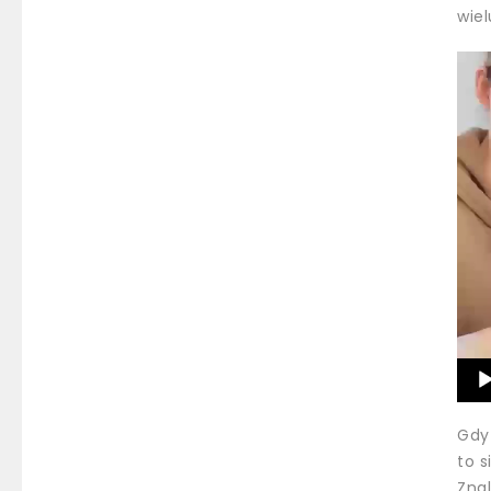
wiel
Odt
vide
Gdy
to 
Zna