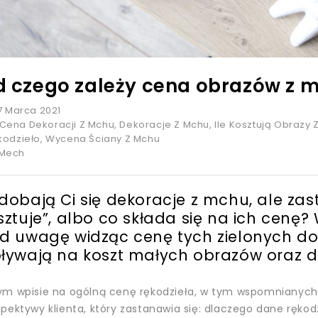
 czego zależy cena obrazów z 
7 Marca 2021
Cena Dekoracji Z Mchu
,
Dekoracje Z Mchu
,
Ile Kosztują Obrazy 
kodzieło
,
Wycena Ściany Z Mchu
Mech
dobają Ci się dekoracje z mchu, ale zasta
sztuje”, albo co składa się na ich cenę?
d uwagę widząc cenę tych zielonych do
ływają na koszt małych obrazów oraz d
ym wpisie na ogólną cenę rękodzieła, w tym wspomnianych
pektywy klienta, który zastanawia się: dlaczego dane rękodz