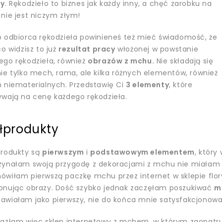
my
. Rękodzieło to biznes jak każdy inny, a chęć zarobku na
nie jest niczym złym!
o odbiorca rękodzieła powinieneś też mieć świadomość, że
co widzisz to już
rezultat pracy
włożonej w powstanie
ego rękodzieła, również
obrazów z mchu.
Nie składają się
ie tylko mech, rama, ale kilka różnych elementów, również
h niematerialnych. Przedstawię Ci
3 elementy
, które
ywają na cenę każdego rękodzieła.
łprodukty
produkty są
pierwszym
i
podstawowym elementem
, który
zynałam swoją przygodę z dekoracjami z mchu nie miałam 
ówiłam pierwszą paczkę mchu przez internet w sklepie flo
onując obrazy. Dość szybko jednak zaczęłam poszukiwać
m
awiałam jako pierwszy, nie do końca mnie satysfakcjonowa
lazłam więc sklep internetowy z mchem, w którym zaopatr