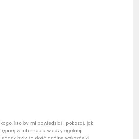
go, kto by mi powiedział i pokazał, jak
tępnej w internecie wiedzy ogólnej.
 jednak były to dość ogólne wskazówki.