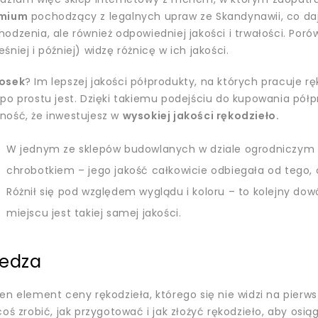
mium
pochodzący z legalnych upraw ze Skandynawii, co daj
hodzenia, ale również odpowiedniej jakości i trwałości. Po
śniej i później) widzę różnicę w ich jakości.
osek
? Im lepszej jakości półprodukty, na których pracuje r
 po prostu jest. Dzięki takiemu podejściu do kupowania pó
ność, że inwestujesz w
wysokiej jakości rękodzieło.
W jednym ze sklepów budowlanych w dziale ogrodniczym 
chrobotkiem – jego jakość całkowicie odbiegała od tego,
Różnił się pod względem wyglądu i koloru – to kolejny do
miejscu jest takiej samej jakości.
edza
en element ceny rękodzieła, którego się nie widzi na pierwsz
coś zrobić, jak przygotować i jak złożyć rękodzieło, aby os