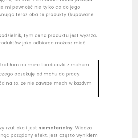
e mi pewność nie tylko co do jego
równując teraz oba te produkty (kupowane
ękodzielnik, tym cena produktu jest wyższa.
łproduktów jako odbiorca możesz mieć
trafiłam na małe torebeczki z mchem
 czego oczekuję od mchu do pracy.
wód na to, że nie zawsze mech w każdym
y rzut oka i jest
niematerialny
. Wiedza
iągnąć pożądany efekt, jest często wynikiem