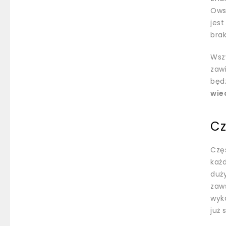
Ows
jes
bra
Wsz
zawi
będz
wie
Cz
Czę
każ
duży
zaws
wyk
już 