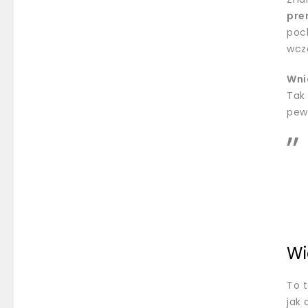
pre
poc
wcze
Wni
Tak
pew
Wi
To t
jak 