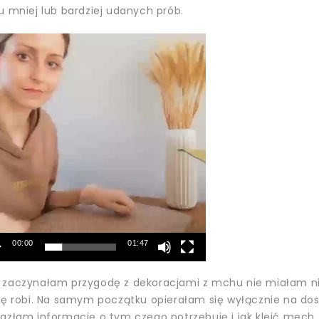
u mniej lub bardziej udanych prób.
warzacz
o
00:00
01:47
 zaczynałam przygodę z dekoracjami z mchu nie miałam niko
się robi. Na samym początku opierałam się wyłącznie na dos
lazłam informację o tym czego potrzebuję i jak kleić mech,