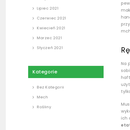
pewn
Lipiec 2021
mak
hand
Czerwiec 2021
prz
Kwiecień 2021
mchu
Marzec 2021
Styczeń 2021
Rę
Na 
sob
Kategorie
haft
użyt
Bez Kategorii
tylk
Mech
Musi
Rośliny
wyk
ich
eta