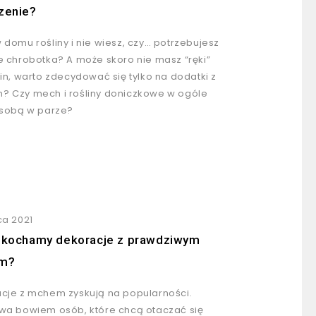
zenie?
 domu rośliny i nie wiesz, czy… potrzebujesz
e chrobotka? A może skoro nie masz “ręki”
lin, warto zdecydować się tylko na dodatki z
 Czy mech i rośliny doniczkowe w ogóle
 sobą w parze?
ca 2021
 kochamy dekoracje z prawdziwym
m?
cje z mchem zyskują na popularności.
wa bowiem osób, które chcą otaczać się