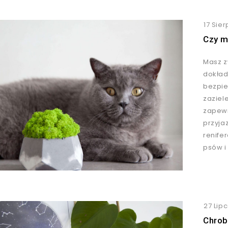
17 Sier
Czy m
Masz z
dokład
bezpie
zaziel
zapewn
przyja
renife
psów i
27 Lip
Chrob