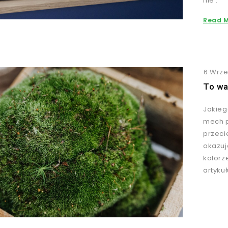
nie .
Read 
6 Wrze
To wa
Jakieg
mech p
przecie
okazuj
kolorz
artykuł