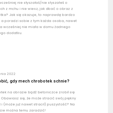
wcześniej nie słyszałaś/nie słyszałeś o
ch z mchu i nie wiesz, jak dbać o obraz z
tka? Jak się okazuje, to naprawdę bardzo
, a poradzi sobie z tym każda osoba, nawet
óra wcześniej nie miała w domu żadnego
ego dodatku.
znia 2022
obić, gdy mech chrobotek schnie?
tek na obrazie bądź betoniczce zrobił się
 Obawiasz się, że może stracić swój piękny
 i (może już nawet stracił) puszystość? Na
cie można temu zaradzić!