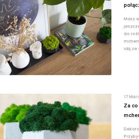
połąc
Masz w
jeszcz
do roś
mchem?
idą ze
17 Mar
Za co
mche
Dekora
Przyby