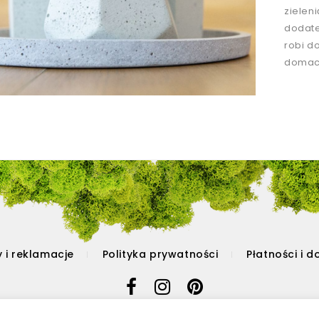
zielen
dodate
robi d
domach
 i reklamacje
Polityka prywatności
Płatności i 