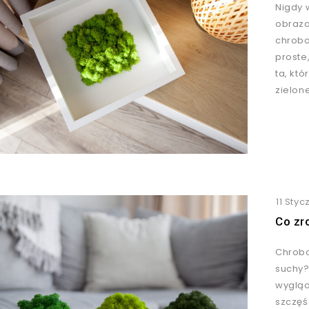
Nigdy 
obraza
chrobo
proste
ta, kt
zielon
11 Styc
Co zr
Chrobo
suchy?
wygląd
szczęś