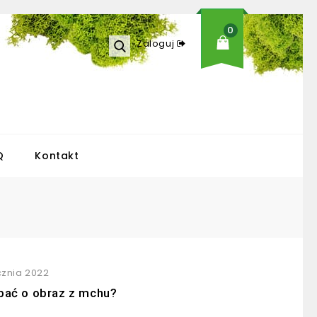
0
Zaloguj
Q
Kontakt
cznia 2022
bać o obraz z mchu?