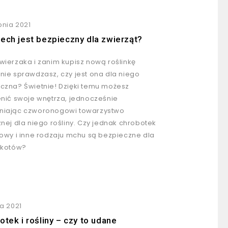
pnia 2021
ech jest bezpieczny dla zwierząt?
wierzaka i zanim kupisz nową roślinkę
nie sprawdzasz, czy jest ona dla niego
czna? Świetnie! Dzięki temu możesz
enić swoje wnętrza, jednocześnie
iając czworonogowi towarzystwo
znej dla niego rośliny. Czy jednak chrobotek
rowy i inne rodzaju mchu są bezpieczne dla
 kotów?
ca 2021
otek i rośliny – czy to udane