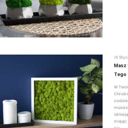
10 Sty
Masz 
Tego 
W Twoi
Chrobo
codzie
musisz
istniej
mając 