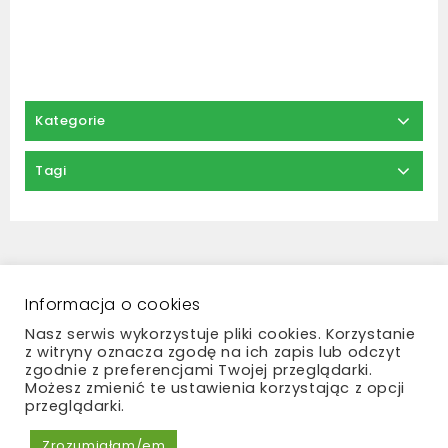
Kategorie
Tagi
Regulamin
Zwroty i reklamacje
Polityka prywatności
Płatności i dostawa
Informacja o cookies
Kontakt
Nasz serwis wykorzystuje pliki cookies. Korzystanie
z witryny oznacza zgodę na ich zapis lub odczyt
zgodnie z preferencjami Twojej przeglądarki.
Możesz zmienić te ustawienia korzystając z opcji
przeglądarki.
Copyright © 2026 Madame Bouquet
Zrozumiałam/em