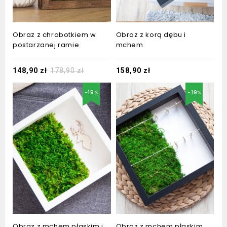
Obraz z chrobotkiem w
Obraz z korą dębu i
postarzanej ramie
mchem
148,90
zł
178,90
zł
158,90
zł
-19%
-19%
Obraz z mchem płaskim i
Obraz z mchem płaskim,