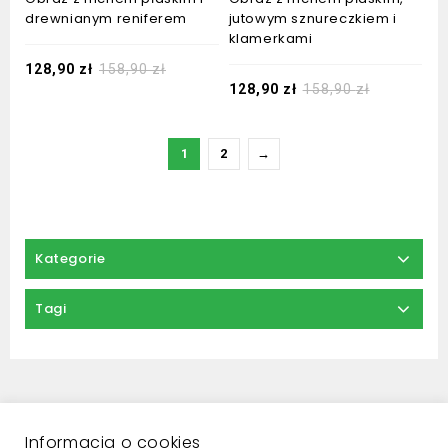
drewnianym reniferem
jutowym sznureczkiem i
klamerkami
128,90
zł
158,90
zł
128,90
zł
158,90
zł
1
2
→
Kategorie
Tagi
Regulamin
Zwroty i reklamacje
Polityka prywatności
Płatności i dostawa
Informacja o cookies