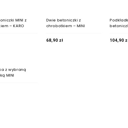
oniczki MINI z
Dwie betoniczki z
Podkład
kiem – KARO
chrobotkiem – MINI
betonicz
68,90
zł
104,90
z
ka z wybraną
ką MINI