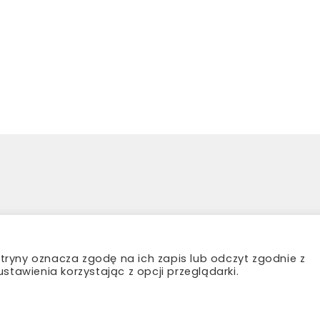
 i reklamacje
Polityka prywatności
Płatności i 
witryny oznacza zgodę na ich zapis lub odczyt zgodnie z
stawienia korzystając z opcji przeglądarki.
Copyright © 2026 Madame Bouquet