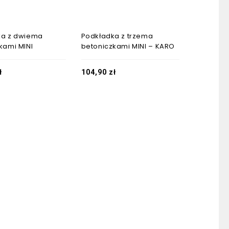
ka z dwiema
Podkładka z trzema
kami MINI
betoniczkami MINI – KARO
ł
104,90
zł