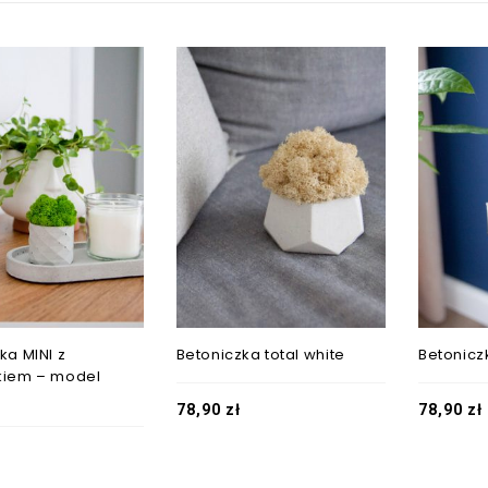
ka MINI z
Betoniczka total white
Betonicz
kiem – model
78,90
zł
78,90
zł