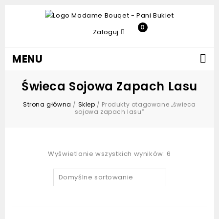
0
Zaloguj
MENU
Świeca Sojowa Zapach Lasu
Strona główna
/
Sklep
/
Produkty otagowane „świeca
sojowa zapach lasu”
Wyświetlanie wszystkich wyników: 6
Domyślne sortowanie