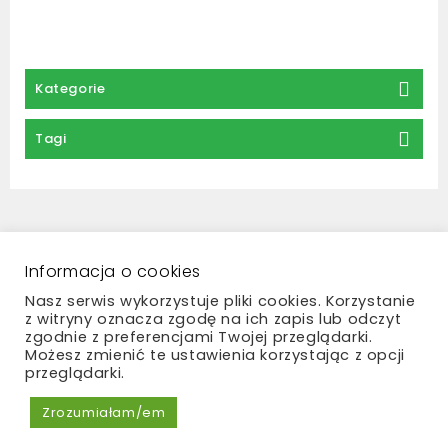
Kategorie
Tagi
Regulamin
Zwroty i reklamacje
Polityka prywatności
Płatności i dostawa
Informacja o cookies
Kontakt
Nasz serwis wykorzystuje pliki cookies. Korzystanie
z witryny oznacza zgodę na ich zapis lub odczyt
zgodnie z preferencjami Twojej przeglądarki.
Możesz zmienić te ustawienia korzystając z opcji
przeglądarki.
Copyright © 2026 Madame Bouquet
Zrozumiałam/em