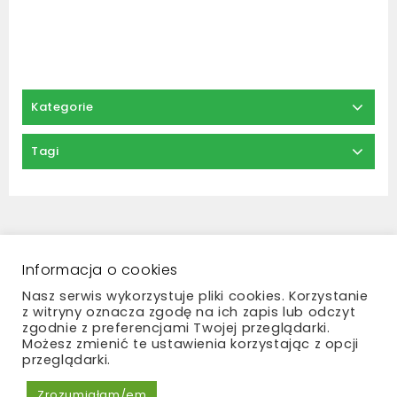
Kategorie
Tagi
Regulamin
Zwroty i reklamacje
Polityka prywatności
Płatności i dostawa
Informacja o cookies
Kontakt
Nasz serwis wykorzystuje pliki cookies. Korzystanie
z witryny oznacza zgodę na ich zapis lub odczyt
zgodnie z preferencjami Twojej przeglądarki.
Możesz zmienić te ustawienia korzystając z opcji
przeglądarki.
Copyright © 2026 Madame Bouquet
Zrozumiałam/em