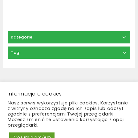
Kategorie
Tagi
Regulamin
Zwroty i reklamacje
Polityka prywatności
Płatności i dostawa
Informacja o cookies
Kontakt
Nasz serwis wykorzystuje pliki cookies. Korzystanie
z witryny oznacza zgodę na ich zapis lub odczyt
zgodnie z preferencjami Twojej przeglądarki.
Możesz zmienić te ustawienia korzystając z opcji
przeglądarki.
Copyright © 2026 Madame Bouquet
Zrozumiałam/em