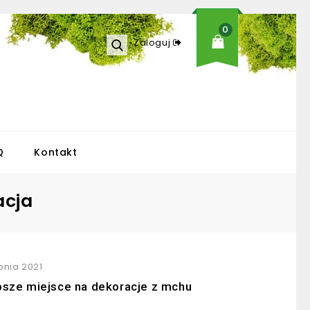
0
Zaloguj
Q
Kontakt
acja
pnia 2021
psze miejsce na dekoracje z mchu