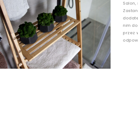
Salon,
Zastan
dodate
nim do
przez 
odpow