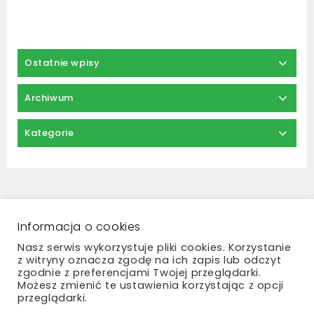
Ostatnie wpisy
Archiwum
Kategorie
Regulamin
Zwroty i reklamacje
Polityka prywatności
Płatności i dostawa
Informacja o cookies
Kontakt
Nasz serwis wykorzystuje pliki cookies. Korzystanie
z witryny oznacza zgodę na ich zapis lub odczyt
zgodnie z preferencjami Twojej przeglądarki.
Możesz zmienić te ustawienia korzystając z opcji
przeglądarki.