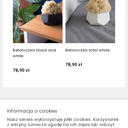
Betoniczka black and
Betoniczka total white
Beto
white
mch
78,90
zł
78,90
zł
232
Regulamin
Zwroty i reklamacje
Polityka prywatności
Płatności i dostawa
Informacja o cookies
Kontakt
Nasz serwis wykorzystuje pliki cookies. Korzystanie
z witryny oznacza zgodę na ich zapis lub odczyt