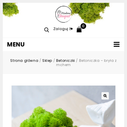
0
Zaloguj
MENU
Strona główna
/
Sklep
/
Betoniczki
/
Betoniczka – bryła z
mchem