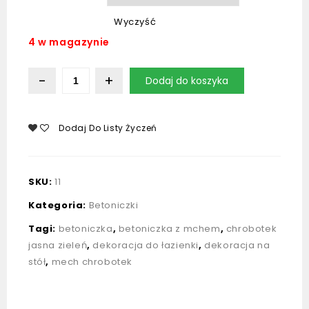
Wyczyść
4 w magazynie
Dodaj do koszyka
Dodaj Do Listy Życzeń
SKU:
11
Kategoria:
Betoniczki
Tagi:
betoniczka
,
betoniczka z mchem
,
chrobotek
jasna zieleń
,
dekoracja do łazienki
,
dekoracja na
stół
,
mech chrobotek