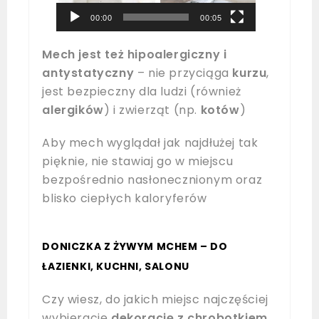
00:00
00:05
Mech jest też hipoalergiczny i
antystatyczny
– nie przyciąga
kurzu
,
jest bezpieczny dla ludzi (również
alergików
) i zwierząt (np.
kotów
)
Aby mech wyglądał jak najdłużej tak
pięknie, nie stawiaj go w miejscu
bezpośrednio nasłonecznionym oraz
blisko ciepłych kaloryferów
DONICZKA Z ŻYWYM MCHEM – DO
ŁAZIENKI, KUCHNI, SALONU
Czy wiesz, do jakich miejsc najczęściej
wybieracie
dekorację z chrobotkiem,